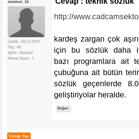
Cevap : teknik sözlük
mehmet_16
http://www.cadcamsektor
kardeş zargan çok aşır
Üyelik : 09.12.2007
Yaş : 40
için bu sözlük daha 
Şehir : İstanbul
Mesaj Sayısı : 1
bazı programlara ait t
çubuğuna ait bütün teri
sözlük geçenlerde 8.
geliştiriyolar heralde.
Cevap Yaz