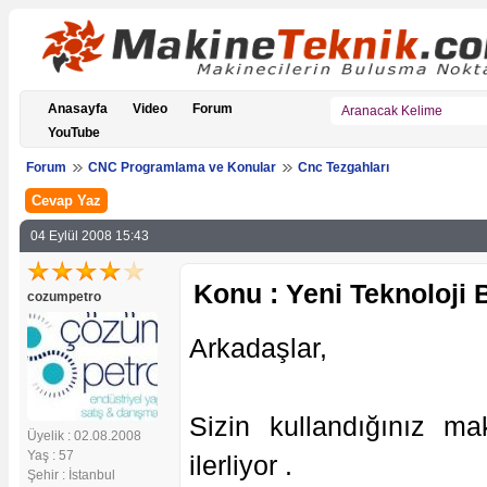
Anasayfa
Video
Forum
YouTube
Forum
CNC Programlama ve Konular
Cnc Tezgahları
Cevap Yaz
04 Eylül 2008 15:43
Konu : Yeni Teknoloji 
cozumpetro
Arkadaşlar,
Sizin kullandığınız ma
Üyelik : 02.08.2008
Yaş : 57
ilerliyor .
Şehir : İstanbul