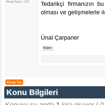
Mesaj Sayısı : 125
Tedarikçi firmanızın b
olması ve gelişmelerle il
Ünal Çarpaner
Cevap Yaz
Konu Bilgileri
Konuyu şu anda
1
kişi okuyor ( 0 