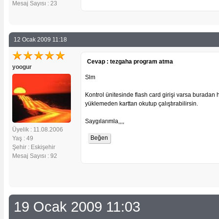
Mesaj Sayısı : 23
12 Ocak 2009 11:18
Cevap : tezgaha program atma
yoogur
Slm
Kontrol ünitesinde flash card girişi varsa buradan
yüklemeden karttan okutup çalıştırabilirsin.
Saygılarımla,,,,
Üyelik : 11.08.2006
Yaş : 49
Şehir : Eskişehir
Mesaj Sayısı : 92
19 Ocak 2009 11:03