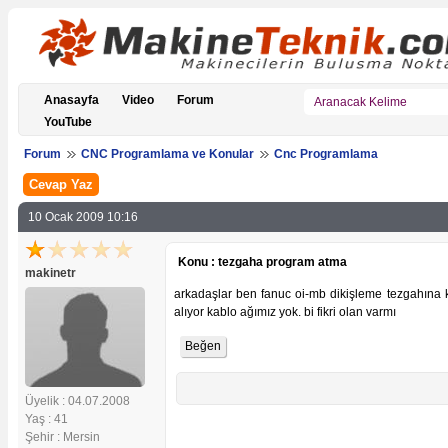
Anasayfa
Video
Forum
YouTube
Forum
CNC Programlama ve Konular
Cnc Programlama
Cevap Yaz
10 Ocak 2009 10:16
Konu : tezgaha program atma
makinetr
arkadaşlar ben fanuc oi-mb dikişleme tezgahına 
alıyor kablo ağımız yok. bi fikri olan varmı
Üyelik : 04.07.2008
Yaş : 41
Şehir : Mersin