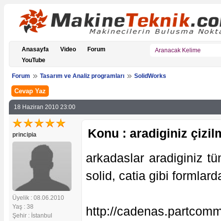
Anasayfa
Video
Forum
YouTube
Forum
Tasarım ve Analiz programları
SolidWorks
Cevap Yaz
18 Haziran 2010 23:00
Konu : aradiginiz çizi
principia
arkadaslar aradiginiz t
solid, catia gibi formlarda
Üyelik : 08.06.2010
Yaş : 38
http://cadenas.partcom
Şehir : İstanbul