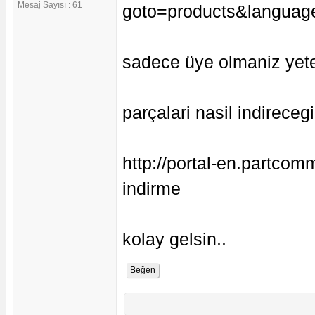
Mesaj Sayısı : 61
goto=products&languag
sadece üye olmaniz yeter
parçalari nasil indireceg
http://portal-en.partco
indirme
kolay gelsin..