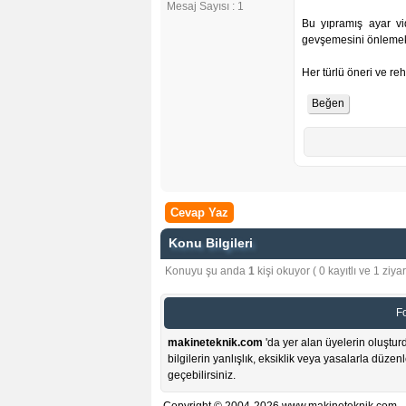
Mesaj Sayısı : 1
Bu yıpramış ayar vi
gevşemesini önlemek i
Her türlü öneri ve reh
Cevap Yaz
Konu Bilgileri
Konuyu şu anda
1
kişi okuyor ( 0 kayıtlı ve 1 ziyare
F
makineteknik.com
'da yer alan üyelerin oluşturd
bilgilerin yanlışlık, eksiklik veya yasalarla düze
geçebilirsiniz.