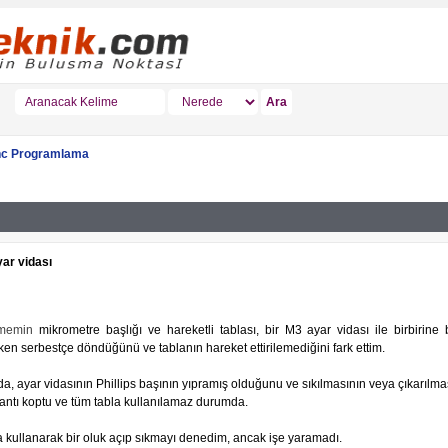
c Programlama
ar vidası
ememin
mikrometre başlığı ve hareketli tablası, bir M3 ayar vidası ile birbirine b
en serbestçe döndüğünü ve tablanın hareket ettirilemediğini fark ettim.
a, ayar vidasının Phillips başının yıpramış olduğunu ve sıkılmasının veya çıkarıl
lantı koptu ve tüm tabla kullanılamaz durumda.
a kullanarak bir oluk açıp sıkmayı denedim, ancak işe yaramadı.