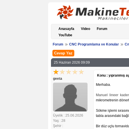
Anasayfa
Video
Forum
YouTube
Forum
CNC Programlama ve Konular
Cn
Cevap Yaz
25 Haziran 2026 09:09
Konu : yıpranmış ay
geeta
Merhaba.
Manuel lineer kad
mikrometrenin dönerk
Sökme işlemi sırasınd
Üyelik : 25.06.2026
tabla arasındaki bağ
Yaş : 28
Şehir :
Bir düz uçlu tornavid