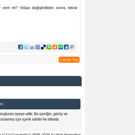
erir mi? Vidayı değiştirdikten sonra, tekrar
Cevap Yaz
şim
luşturan üyeye aittir. Bu içeriğin, görüş ve
ularınız için içerik sahibi ile irtibata