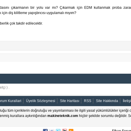
dasını çıkarmanın bir yolu var mı? Çıkarmak için EDM kullanmak proba zarar v
çin diş kilitleme yapıştırıcısı uygulamalı mıyım?
berlik çok takdir edilecektir.
tçi ) .
orum Kurallari
Üyelik Sözleşmesi
Site Haritası
RSS
Site Hakkında
İleti
uğu tüm içeriklerin doğruluğu ve yayınlanması ile ilgili yasal yükümlülükler içeriği o
nlenmiş kurallara aykırılığından
makineteknik.com
hiçbir şekilde sorumlu değildir. Sor